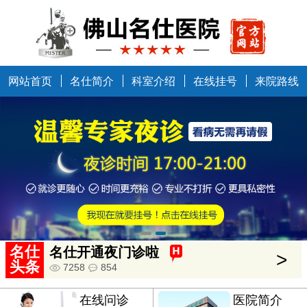
网站首页
名仕简介
科室介绍
在线挂号
来院路线
中国健康万里行走进佛山
>
5634
685
名仕
名仕开通夜门诊啦
>
头条
7258
854
在线问诊
医院简介