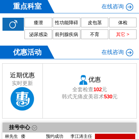
重点科室
在线咨询
痿泄
性功能障碍
皮包茎
体检
泌尿感染
前列腺疾病
不育
其它 >
优惠活动
在线咨询
近期优惠
优惠
实时更新
全套检查
102
元
韩式无痛皮美容术
530
元
戴先生
痿
预约成功
陈向东主任
挂号中心
李先生
体检
预约成功
陈向东主任
林先生
痿
预约成功
李江涛主任