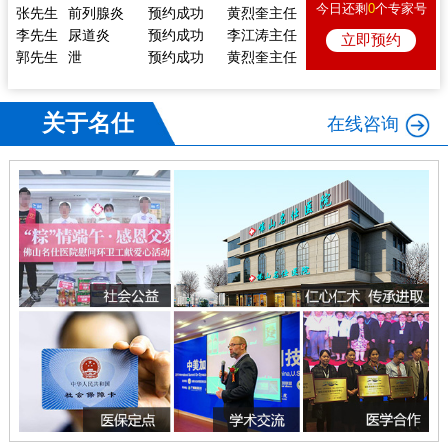
张先生
前列腺炎
预约成功
黄烈奎主任
今日还剩
0
个专家号
李先生
尿道炎
预约成功
李江涛主任
立即预约
郭先生
泄
预约成功
黄烈奎主任
熊先生
前列腺炎
预约成功
李江涛主任
戴先生
痿
预约成功
陈向东主任
李先生
体检
预约成功
陈向东主任
关于名仕
在线咨询
林先生
痿
预约成功
李江涛主任
张先生
前列腺炎
预约成功
黄烈奎主任
李先生
尿道炎
预约成功
李江涛主任