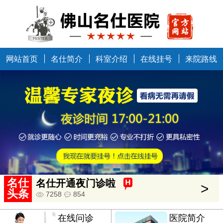
网站首页
名仕简介
科室介绍
在线挂号
来院路线
中国健康万里行走进佛山
>
5634
685
名仕
名仕开通夜门诊啦
>
头条
7258
854
在线问诊
医院简介