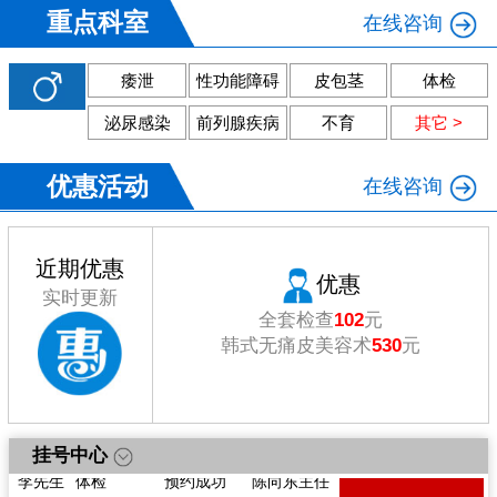
重点科室
在线咨询
痿泄
性功能障碍
皮包茎
体检
泌尿感染
前列腺疾病
不育
其它 >
优惠活动
在线咨询
近期优惠
优惠
实时更新
全套检查
102
元
韩式无痛皮美容术
530
元
戴先生
痿
预约成功
陈向东主任
挂号中心
李先生
体检
预约成功
陈向东主任