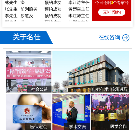
林先生
痿
预约成功
李江涛主任
今日还剩
3
个专家号
张先生
前列腺炎
预约成功
黄烈奎主任
立即预约
李先生
尿道炎
预约成功
李江涛主任
郭先生
泄
预约成功
黄烈奎主任
熊先生
前列腺炎
预约成功
李江涛主任
戴先生
痿
预约成功
陈向东主任
关于名仕
在线咨询
李先生
体检
预约成功
陈向东主任
林先生
痿
预约成功
李江涛主任
张先生
前列腺炎
预约成功
黄烈奎主任
李先生
尿道炎
预约成功
李江涛主任