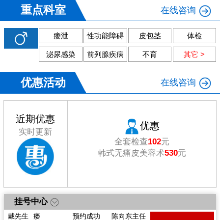
重点科室
在线咨询
痿泄
性功能障碍
皮包茎
体检
泌尿感染
前列腺疾病
不育
其它 >
优惠活动
在线咨询
近期优惠
优惠
实时更新
戴先生
痿
预约成功
陈向东主任
全套检查
102
元
李先生
体检
预约成功
陈向东主任
韩式无痛皮美容术
530
元
林先生
痿
预约成功
李江涛主任
张先生
前列腺炎
预约成功
黄烈奎主任
李先生
尿道炎
预约成功
李江涛主任
郭先生
泄
预约成功
黄烈奎主任
挂号中心
熊先生
前列腺炎
预约成功
李江涛主任
戴先生
痿
预约成功
陈向东主任