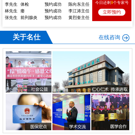
李先生
体检
预约成功
陈向东主任
今日还剩
9
个专家号
林先生
痿
预约成功
李江涛主任
立即预约
张先生
前列腺炎
预约成功
黄烈奎主任
李先生
尿道炎
预约成功
李江涛主任
关于名仕
在线咨询