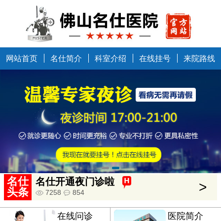
网站首页
名仕简介
科室介绍
在线挂号
来院路线
中国健康万里行走进佛山
>
5634
685
名仕
名仕开通夜门诊啦
>
头条
7258
854
在线问诊
医院简介