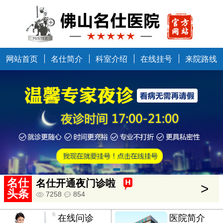
网站首页
名仕简介
科室介绍
在线挂号
来院路线
中国健康万里行走进佛山
>
5634
685
名仕
名仕开通夜门诊啦
>
头条
7258
854
在线问诊
医院简介