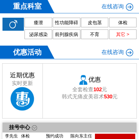
重点科室
在线咨询
痿泄
性功能障碍
皮包茎
体检
泌尿感染
前列腺疾病
不育
其它 >
优惠活动
在线咨询
近期优惠
优惠
实时更新
全套检查
102
元
韩式无痛皮美容术
530
元
挂号中心
戴先生
痿
预约成功
陈向东主任
李先生
体检
预约成功
陈向东主任