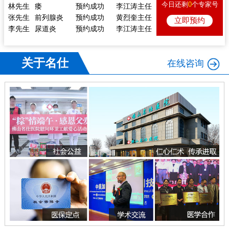
林先生
痿
预约成功
李江涛主任
今日还剩
0
个专家号
张先生
前列腺炎
预约成功
黄烈奎主任
立即预约
李先生
尿道炎
预约成功
李江涛主任
郭先生
泄
预约成功
黄烈奎主任
熊先生
前列腺炎
预约成功
李江涛主任
戴先生
痿
预约成功
陈向东主任
关于名仕
在线咨询
李先生
体检
预约成功
陈向东主任
林先生
痿
预约成功
李江涛主任
张先生
前列腺炎
预约成功
黄烈奎主任
李先生
尿道炎
预约成功
李江涛主任