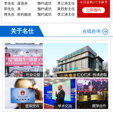
李先生
尿道炎
预约成功
李江涛主任
今日还剩
2
个专家号
郭先生
泄
预约成功
黄烈奎主任
立即预约
熊先生
前列腺炎
预约成功
李江涛主任
戴先生
痿
预约成功
陈向东主任
李先生
体检
预约成功
陈向东主任
林先生
痿
预约成功
李江涛主任
关于名仕
在线咨询
张先生
前列腺炎
预约成功
黄烈奎主任
李先生
尿道炎
预约成功
李江涛主任