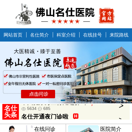
网站首页
名仕简介
科室介绍
在线挂号
来院路线
名仕
中国健康万里行走进佛山
>
头条
5634
685
名仕开通夜门诊啦
>
在线问诊
医院简介
7258
854