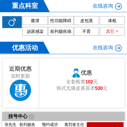
重点科室
在线咨询
痿泄
性功能障碍
皮包茎
体检
泌尿感染
前列腺疾病
不育
其它 >
优惠活动
在线咨询
近期优惠
优惠
实时更新
全套检查
102
元
韩式无痛皮美容术
530
元
戴先生
痿
预约成功
陈向东主任
李先生
体检
预约成功
陈向东主任
挂号中心
林先生
痿
预约成功
李江涛主任
张先生
前列腺炎
预约成功
黄烈奎主任