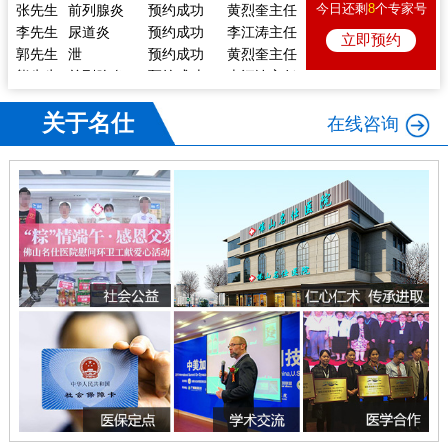
张先生
前列腺炎
预约成功
黄烈奎主任
今日还剩
8
个专家号
李先生
尿道炎
预约成功
李江涛主任
立即预约
郭先生
泄
预约成功
黄烈奎主任
熊先生
前列腺炎
预约成功
李江涛主任
戴先生
痿
预约成功
陈向东主任
李先生
体检
预约成功
陈向东主任
关于名仕
在线咨询
林先生
痿
预约成功
李江涛主任
张先生
前列腺炎
预约成功
黄烈奎主任
李先生
尿道炎
预约成功
李江涛主任