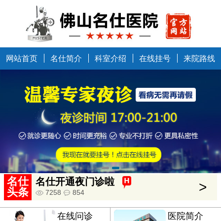
网站首页
名仕简介
科室介绍
在线挂号
来院路线
中国健康万里行走进佛山
>
5634
685
名仕
名仕开通夜门诊啦
>
头条
7258
854
在线问诊
医院简介