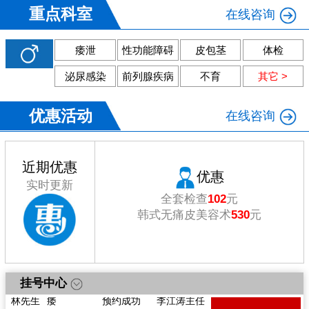
重点科室
在线咨询
痿泄
性功能障碍
皮包茎
体检
泌尿感染
前列腺疾病
不育
其它 >
优惠活动
在线咨询
近期优惠
优惠
实时更新
全套检查
102
元
韩式无痛皮美容术
530
元
戴先生
痿
预约成功
陈向东主任
李先生
体检
预约成功
陈向东主任
挂号中心
林先生
痿
预约成功
李江涛主任