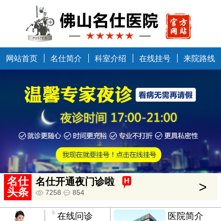
网站首页
名仕简介
科室介绍
在线挂号
来院路线
中国健康万里行走进佛山
>
5634
685
名仕
名仕开通夜门诊啦
>
头条
7258
854
在线问诊
医院简介