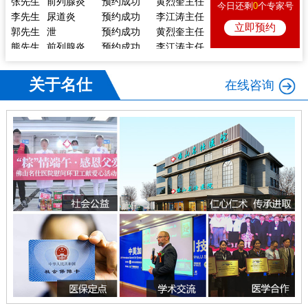
今日还剩
0
个专家号
李先生
尿道炎
预约成功
李江涛主任
立即预约
郭先生
泄
预约成功
黄烈奎主任
熊先生
前列腺炎
预约成功
李江涛主任
戴先生
痿
预约成功
陈向东主任
李先生
体检
预约成功
陈向东主任
关于名仕
在线咨询
林先生
痿
预约成功
李江涛主任
张先生
前列腺炎
预约成功
黄烈奎主任
李先生
尿道炎
预约成功
李江涛主任