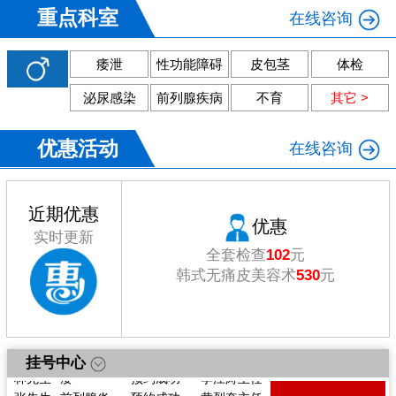
重点科室
在线咨询
痿泄
性功能障碍
皮包茎
体检
泌尿感染
前列腺疾病
不育
其它 >
优惠活动
在线咨询
近期优惠
优惠
实时更新
全套检查
102
元
韩式无痛皮美容术
530
元
戴先生
痿
预约成功
陈向东主任
李先生
体检
预约成功
陈向东主任
挂号中心
林先生
痿
预约成功
李江涛主任
张先生
前列腺炎
预约成功
黄烈奎主任