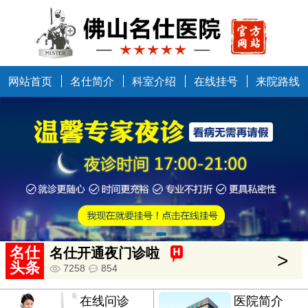
网站首页
名仕简介
科室介绍
在线挂号
来院路线
中国健康万里行走进佛山
>
5634
685
名仕
名仕开通夜门诊啦
>
头条
7258
854
在线问诊
医院简介