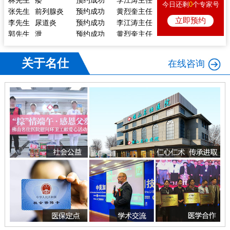
今日还剩
0
个专家号
张先生
前列腺炎
预约成功
黄烈奎主任
李先生
尿道炎
预约成功
李江涛主任
立即预约
郭先生
泄
预约成功
黄烈奎主任
熊先生
前列腺炎
预约成功
李江涛主任
戴先生
痿
预约成功
陈向东主任
关于名仕
在线咨询
李先生
体检
预约成功
陈向东主任
林先生
痿
预约成功
李江涛主任
张先生
前列腺炎
预约成功
黄烈奎主任
李先生
尿道炎
预约成功
李江涛主任