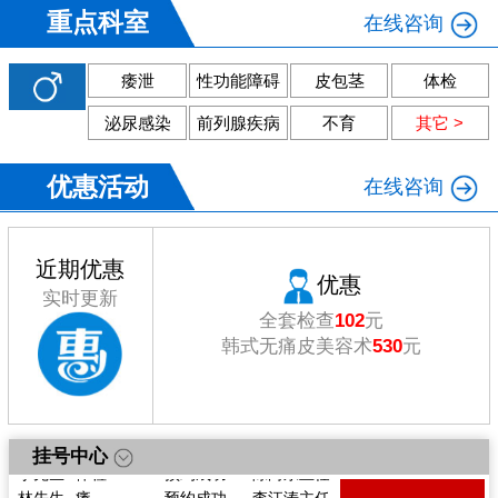
重点科室
在线咨询
痿泄
性功能障碍
皮包茎
体检
泌尿感染
前列腺疾病
不育
其它 >
优惠活动
在线咨询
近期优惠
优惠
实时更新
全套检查
102
元
韩式无痛皮美容术
530
元
戴先生
痿
预约成功
陈向东主任
挂号中心
李先生
体检
预约成功
陈向东主任
林先生
痿
预约成功
李江涛主任