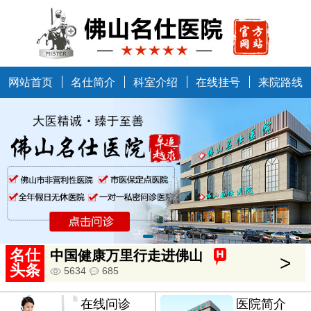
网站首页
名仕简介
科室介绍
在线挂号
来院路线
名仕
中国健康万里行走进佛山
>
头条
5634
685
名仕开通夜门诊啦
>
在线问诊
医院简介
7258
854