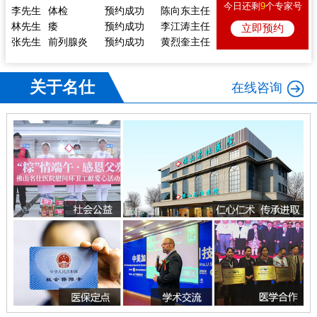
李先生
体检
预约成功
陈向东主任
今日还剩
9
个专家号
林先生
痿
预约成功
李江涛主任
立即预约
张先生
前列腺炎
预约成功
黄烈奎主任
李先生
尿道炎
预约成功
李江涛主任
关于名仕
在线咨询