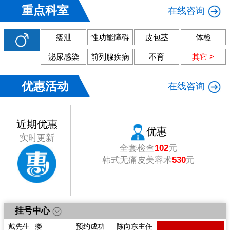
重点科室
在线咨询
痿泄
性功能障碍
皮包茎
体检
泌尿感染
前列腺疾病
不育
其它 >
优惠活动
在线咨询
近期优惠
优惠
实时更新
戴先生
痿
预约成功
陈向东主任
全套检查
102
元
李先生
体检
预约成功
陈向东主任
韩式无痛皮美容术
530
元
林先生
痿
预约成功
李江涛主任
张先生
前列腺炎
预约成功
黄烈奎主任
李先生
尿道炎
预约成功
李江涛主任
郭先生
泄
预约成功
黄烈奎主任
挂号中心
熊先生
前列腺炎
预约成功
李江涛主任
戴先生
痿
预约成功
陈向东主任