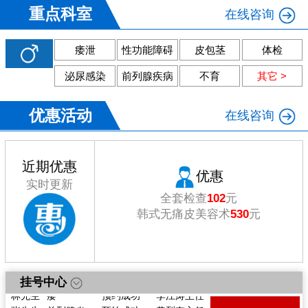
重点科室
在线咨询
痿泄
性功能障碍
皮包茎
体检
泌尿感染
前列腺疾病
不育
其它 >
优惠活动
在线咨询
近期优惠
优惠
实时更新
全套检查
102
元
韩式无痛皮美容术
530
元
戴先生
痿
预约成功
陈向东主任
李先生
体检
预约成功
陈向东主任
挂号中心
林先生
痿
预约成功
李江涛主任
张先生
前列腺炎
预约成功
黄烈奎主任