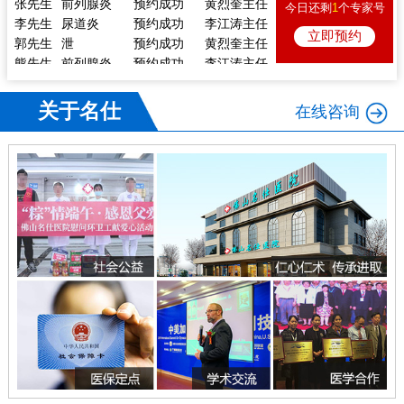
今日还剩
1
个专家号
李先生
尿道炎
预约成功
李江涛主任
立即预约
郭先生
泄
预约成功
黄烈奎主任
熊先生
前列腺炎
预约成功
李江涛主任
戴先生
痿
预约成功
陈向东主任
李先生
体检
预约成功
陈向东主任
关于名仕
在线咨询
林先生
痿
预约成功
李江涛主任
张先生
前列腺炎
预约成功
黄烈奎主任
李先生
尿道炎
预约成功
李江涛主任